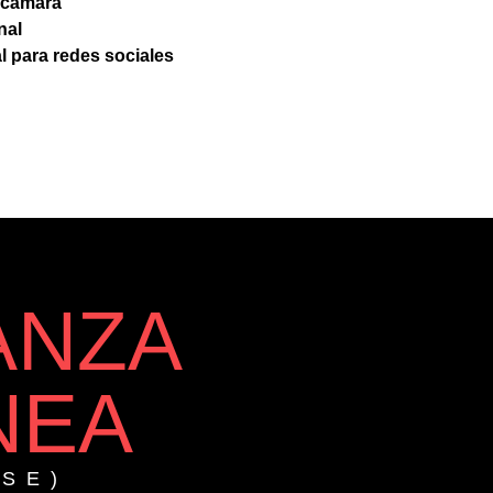
 cámara
nal
l para redes sociales
ANZA
NEA
OSE)