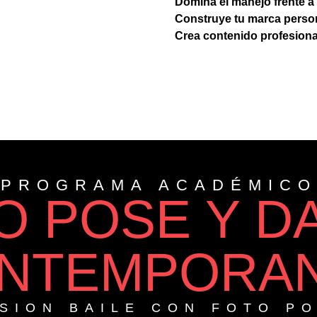
Domina el manejo frente a
Construye tu marca perso
Crea contenido profesiona
PROGRAMA ACADÉMICO
O POSE Y D
NTEMPORA
SION BAILE CON FOTO P