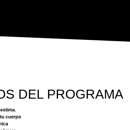
IOS DEL PROGRAMA
oestima.
tu cuerpo
nica