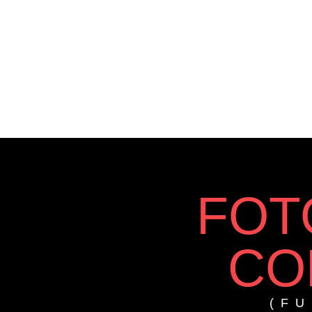
FOT
CO
(FU